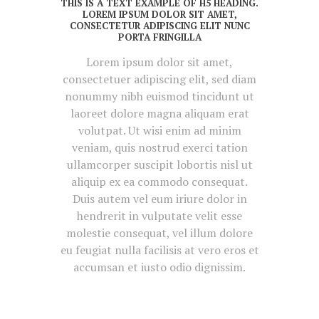
THIS IS A TEXT EXAMPLE OF H5 HEADING.
LOREM IPSUM DOLOR SIT AMET,
CONSECTETUR ADIPISCING ELIT NUNC
PORTA FRINGILLA
Lorem ipsum dolor sit amet,
consectetuer adipiscing elit, sed diam
nonummy nibh euismod tincidunt ut
laoreet dolore magna aliquam erat
volutpat. Ut wisi enim ad minim
veniam, quis nostrud exerci tation
ullamcorper suscipit lobortis nisl ut
aliquip ex ea commodo consequat.
Duis autem vel eum iriure dolor in
hendrerit in vulputate velit esse
molestie consequat, vel illum dolore
eu feugiat nulla facilisis at vero eros et
accumsan et iusto odio dignissim.